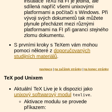
instalace TeXu na FI je jediná, ale
sdílená napříč všemi unixovými
platformami a počítači s Windows. Při
vývoji svých dokumentů tak můžete
plynule přecházet mezi různými
platformami na FI při garanci
stejného
zlomu dokumentu.
S prvními kroky s TeXem vám mohou
pomoci některé z
doporučovaných
studijních materiálů
.
navigace
|
na začátek stránky
|
na konec stránky
TeX pod Unixem
Aktuální TeX Live je k dispozici jako
unixový softwarový modul
.
texlive
Aktivace modulu se provede
příkazem: