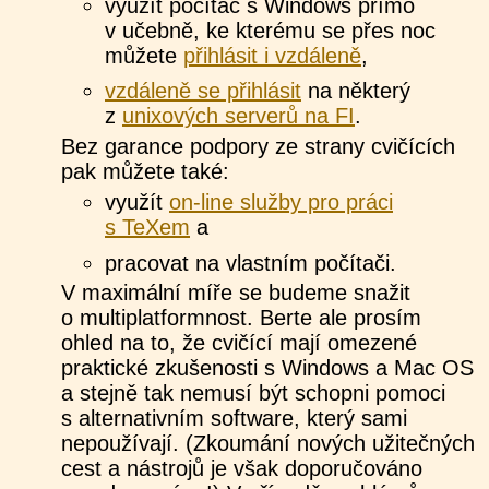
využít počítač s Windows přímo
v učebně, ke kterému se přes noc
můžete
přihlásit i vzdáleně
,
vzdáleně se přihlásit
na některý
z
unixových serverů na FI
.
Bez garance podpory ze strany cvičících
pak můžete také:
využít
on-line služby pro práci
s TeXem
a
pracovat na vlastním počítači.
V maximální míře se budeme snažit
o multiplatformnost. Berte ale prosím
ohled na to, že cvičící mají omezené
praktické zkušenosti s Windows a Mac OS
a stejně tak nemusí být schopni pomoci
s alternativním software, který sami
nepoužívají. (Zkoumání nových užitečných
cest a nástrojů je však doporučováno