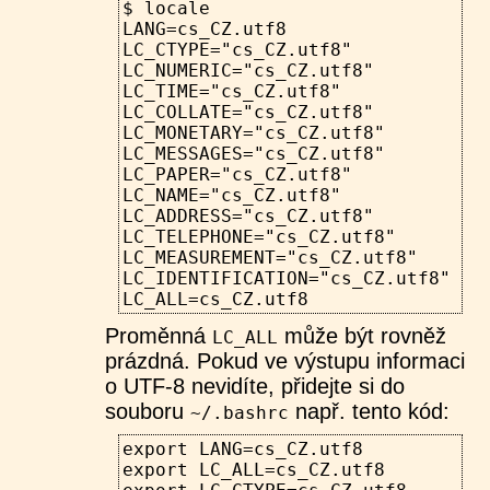
$ locale
LANG=cs_CZ.utf8
LC_CTYPE="cs_CZ.utf8"
LC_NUMERIC="cs_CZ.utf8"
LC_TIME="cs_CZ.utf8"
LC_COLLATE="cs_CZ.utf8"
LC_MONETARY="cs_CZ.utf8"
LC_MESSAGES="cs_CZ.utf8"
LC_PAPER="cs_CZ.utf8"
LC_NAME="cs_CZ.utf8"
LC_ADDRESS="cs_CZ.utf8"
LC_TELEPHONE="cs_CZ.utf8"
LC_MEASUREMENT="cs_CZ.utf8"
LC_IDENTIFICATION="cs_CZ.utf8"
LC_ALL=cs_CZ.utf8
Proměnná
může být rovněž
LC_ALL
prázdná. Pokud ve výstupu informaci
o UTF-8 nevidíte, přidejte si do
souboru
např. tento kód:
~/.bashrc
export LANG=cs_CZ.utf8
export LC_ALL=cs_CZ.utf8