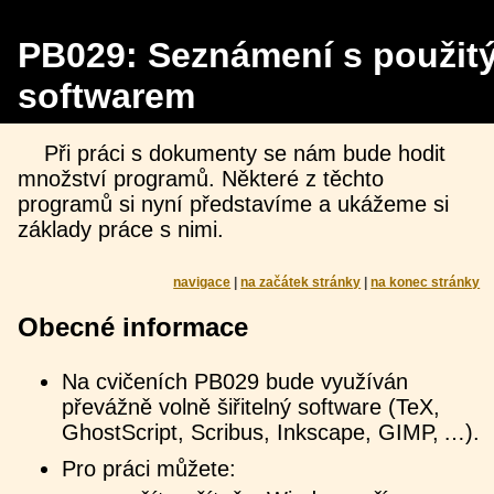
PB029: Seznámení s použit
softwarem
Při práci s dokumenty se nám bude hodit
množství programů. Některé z těchto
programů si nyní představíme a ukážeme si
základy práce s nimi.
navigace
|
na začátek stránky
|
na konec stránky
Obecné informace
Na cvičeních PB029 bude využíván
převážně volně šiřitelný software (TeX,
GhostScript, Scribus, Inkscape, GIMP, …).
Pro práci můžete: