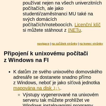
používat nejen na všech univerzitních
počítačích, ale jako
studenti/zaměstnanci MU také na
svých domácích
počítačích/noteboocích.
Licenční klíč
si můžete stáhnout z
INETu
.
navigace
|
na začátek stránky
|
na konec stránky
Připojení k unixovému počítači
z Windows na FI
K datům ze svého unixového domovského
adresáře se dostanete snadno přímo
z Windows, neboť je jako síťová jednotka
mapována na disk
.
J:\
Výstupy vygenerované na unixovém
serveru tak můžete prohlížet ve
Windows instalovanými programy