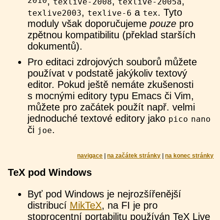
2010
,
,
,
texlive-2008
texlive-2005a
,
a
. Tyto
texlive2003
texlive-6
tex
moduly však doporučujeme
pouze
pro
zpětnou kompatibilitu (překlad starších
dokumentů).
Pro editaci zdrojových souborů můžete
používat v podstatě jakýkoliv textový
editor. Pokud ještě nemáte zkušenosti
s mocnými editory typu Emacs či Vim,
můžete pro začátek použít např. velmi
jednoduché textové editory jako
pico
nano
či
.
joe
navigace
|
na začátek stránky
|
na konec stránky
TeX pod Windows
Byť pod Windows je nejrozšířenější
distribucí
MikTeX
, na FI je pro
stoprocentní portabilitu používán TeX Live