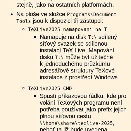
stejně, jako na ostatních platformách.
Na ploše ve složce
Programs\Document
jsou k dispozici tři zástupci:
Tools
TeXLive2025 namapovani na T
Namapuje na disk
sdílený
T:\
síťový svazek se sdílenou
instalací TeX Live. Mapování
disku
může být užitečné
T:\
k jednoduchému průzkumu
adresářové struktury TeXové
instalace z prostředí Windows.
TeXLive2025 CMD
Spustí příkazovou řádku, kde pro
volání TeXových programů není
potřeba používat jako prefix jejich
plnou síťovou cestu
,
\\home\share\texlive-2025
neboť ta již bude uvedena