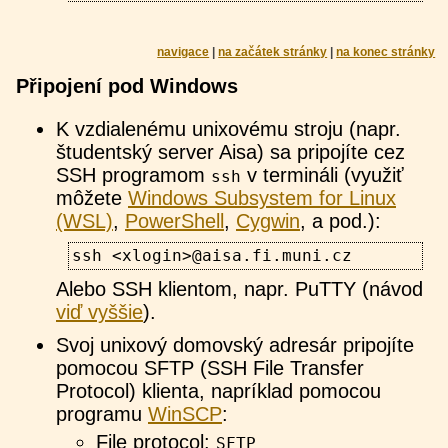
navigace
|
na začátek stránky
|
na konec stránky
Připojení pod Windows
K vzdialenému unixovému stroju (napr.
študentský server Aisa) sa pripojíte cez
SSH programom
v termináli (využiť
ssh
môžete
Windows Subsystem for Linux
(WSL)
,
PowerShell
,
Cygwin
, a pod.):
ssh <xlogin>@aisa.fi.muni.cz
Alebo SSH klientom, napr. PuTTY (návod
viď vyššie
).
Svoj unixový domovský adresár pripojíte
pomocou SFTP (SSH File Transfer
Protocol) klienta, napríklad pomocou
programu
WinSCP
:
File protocol:
SFTP