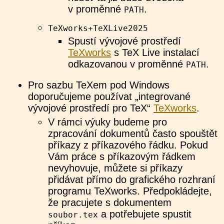
v proměnné
.
PATH
TeXworks+TeXLive2025
Spustí vývojové prostředí
TeXworks
s TeX Live instalací
odkazovanou v proměnné
.
PATH
Pro sazbu TeXem pod Windows
doporučujeme používat „integrované
vývojové prostředí pro TeX“
TeXworks
.
V rámci výuky budeme pro
zpracování dokumentů často spouštět
příkazy z příkazového řádku. Pokud
Vám práce s příkazovým řádkem
nevyhovuje, můžete si příkazy
přidávat přímo do grafického rozhraní
programu TeXworks. Předpokládejte,
že pracujete s dokumentem
a potřebujete spustit
soubor.tex