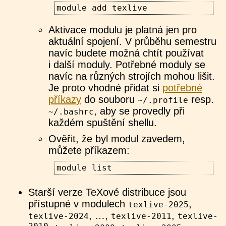
module add texlive
Aktivace modulu je platná jen pro
aktuální spojení. V průběhu semestru
navíc budete možná chtít používat
i další moduly. Potřebné moduly se
navíc na různých strojích mohou lišit.
Je proto vhodné přidat si
potřebné
příkazy
do souboru
resp.
~/.profile
, aby se provedly při
~/.bashrc
každém spuštění shellu.
Ověřit, že byl modul zavedem,
můžete příkazem:
module list
Starší verze TeXové distribuce jsou
přístupné v modulech
,
texlive-2025
, …,
,
texlive-2024
texlive-2011
texlive-