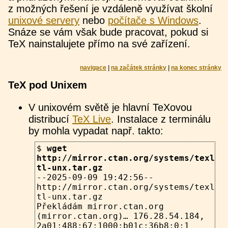
z možných řešení je vzdáleně využívat školní
unixové servery
nebo
počítače s Windows
.
Snáze se vám však bude pracovat, pokud si
TeX nainstalujete přímo na své zařízení.
navigace
|
na začátek stránky
|
na konec stránky
TeX pod Unixem
V unixovém světě je hlavní TeXovou
distribucí
TeX Live
. Instalace z terminálu
by mohla vypadat např. takto:
$
wget
http://mirror.ctan.org/systems/texliv
tl-unx.tar.gz
--2025-09-09 19:42:56--
http://mirror.ctan.org/systems/texliv
tl-unx.tar.gz
Překládám mirror.ctan.org
(mirror.ctan.org)… 176.28.54.184,
2a01:488:67:1000:b01c:36b8:0:1