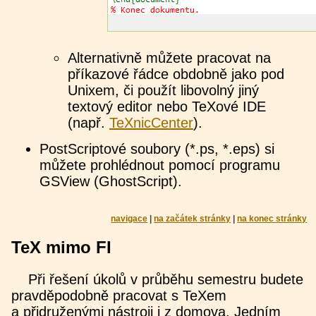
Alternativně můžete pracovat na
příkazové řádce obdobně jako pod
Unixem, či použít libovolný jiný
textový editor nebo TeXové IDE
(např.
TeXnicCenter
).
PostScriptové soubory (*.ps, *.eps) si
můžete prohlédnout pomocí programu
GSView (GhostScript).
navigace
|
na začátek stránky
|
na konec stránky
TeX mimo FI
Při řešení úkolů v průběhu semestru budete
pravděpodobně pracovat s TeXem
a přidruženými nástroji i z domova. Jedním