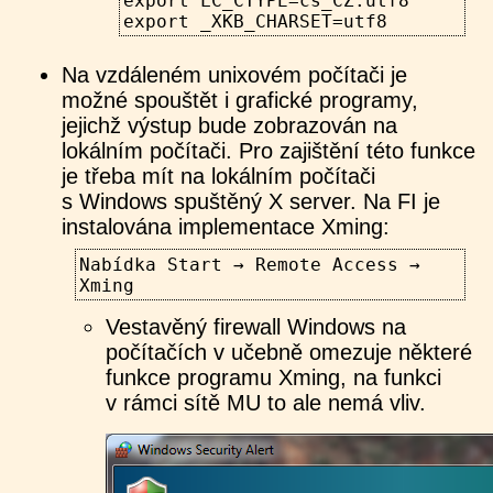
export LC_CTYPE=cs_CZ.utf8
export _XKB_CHARSET=utf8
Na vzdáleném unixovém počítači je
možné spouštět i grafické programy,
jejichž výstup bude zobrazován na
lokálním počítači. Pro zajištění této funkce
je třeba mít na lokálním počítači
s Windows spuštěný X server. Na FI je
instalována implementace Xming:
Nabídka Start → Remote Access →
Xming
Vestavěný firewall Windows na
počítačích v učebně omezuje některé
funkce programu Xming, na funkci
v rámci sítě MU to ale nemá vliv.