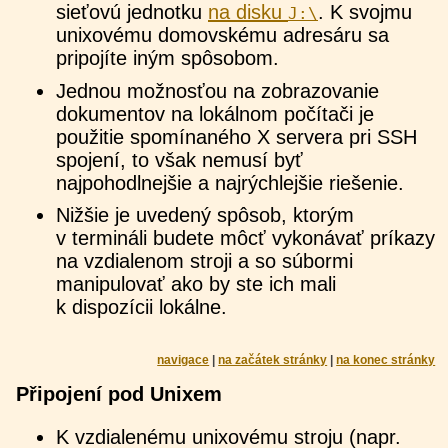
sieťovú jednotku
na disku
. K svojmu
J:\
unixovému domovskému adresáru sa
pripojíte iným spôsobom.
Jednou možnosťou na zobrazovanie
dokumentov na lokálnom počítači je
použitie spomínaného X servera pri SSH
spojení, to však nemusí byť
najpohodlnejšie a najrýchlejšie riešenie.
Nižšie je uvedený spôsob, ktorým
v termináli budete môcť vykonávať príkazy
na vzdialenom stroji a so súbormi
manipulovať ako by ste ich mali
k dispozícii lokálne.
navigace
|
na začátek stránky
|
na konec stránky
Připojení pod Unixem
K vzdialenému unixovému stroju (napr.