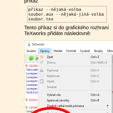
příkaz
příkaz --nějaká-volba
soubor.aux --nějaká-jiná-volba
soubor.tex
Tento příkaz si do grafického rozhraní
TeXworks přidáte následovně: