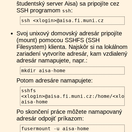
študentský server Aisa) sa pripojíte cez
SSH programom
:
ssh
ssh <xlogin>@aisa.fi.muni.cz
Svoj unixový domovský adresár pripojíte
(mount) pomocou SSHFS (SSH
Filesystem) klienta. Najskôr si na lokálnom
zariadení vytvoríte adresár, kam vzdialený
adresár namapujete, napr.:
mkdir aisa-home
Potom adresáre namapujete:
sshfs
<xlogin>@aisa.fi.muni.cz:/home/<xlogi
aisa-home
Po skončení práce môžete namapovaný
adresár odpojiť príkazom:
fusermount -u aisa-home