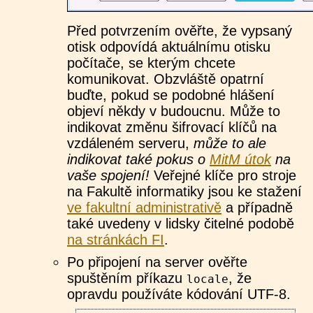
Před potvrzením ověřte, že vypsaný
otisk odpovídá aktuálnímu otisku
počítače, se kterým chcete
komunikovat. Obzvláště opatrní
buďte, pokud se podobné hlášení
objeví někdy v budoucnu. Může to
indikovat změnu šifrovací klíčů na
vzdáleném serveru,
může to ale
indikovat také pokus o
MitM útok
na
vaše spojení!
Veřejné klíče pro stroje
na Fakultě informatiky jsou ke stažení
ve fakultní administrativě
a případně
také uvedeny v lidsky čitelné podobě
na stránkách FI
.
Po připojení na server ověřte
spuštěním příkazu
, že
locale
opravdu používáte kódování UTF-8.